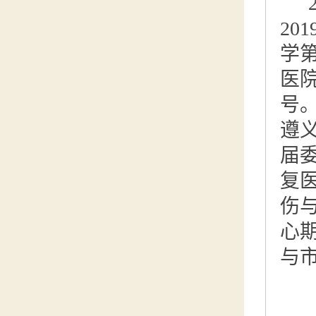
20
学
医
号
遵
届
复
伤
心期
与