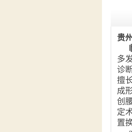
贵
多
诊
擅
成
创
定
置