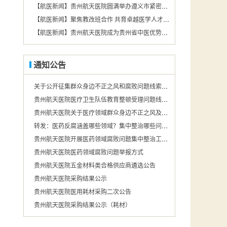
【航医新闻】贵州航天医院圆满举办遵义市紧密型第二城市医疗集团基层急救技术培训会
【航医新闻】聚焦教改班合作 共育卓越医学人才——遵义医药高等专科学校携手贵州航天医院，打造医教协同育人新模式
【航医新闻】贵州航天医院成为贵州省中医优势专科（中医护理）联盟成员单位
通知公告
关于公开征集群众身边不正之风和腐败问题线索的公告
贵州航天医院医疗卫生队伍教育整顿受理问题线索举报的公告
贵州航天医院关于医疗领域群众身边不正之风及腐败问题投诉举报途径的公示
转发：医药反腐涵盖哪些领域？集中整治哪些问题？国家卫健委回应.
贵州航天医院开展医药领域腐败问题集中整治工作举报途径公示
贵州航天医院医药领域腐败问题举报方式
贵州航天医院五金材料类合格供应商遴选公告
贵州航天医院采购结果公示
贵州航天医院医用耗材采购二次公告
贵州航天医院采购结果公示（耗材）