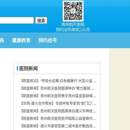
搜索
告
健康教育
预约挂号
医院新闻
【航医前沿】“呼吸长征路·红色健康行”大型公益项目遵义站在贵州航天医院圆满举行
【航医新闻】贵州航天医院圆满举办“聚力基层 赋能发展——2026年贵州基层医疗机构消毒供应学术交流会第四期”
【航医新闻】贵州航天医院携手贵州猛龙篮球俱乐部探索“体医融合”新路径
【华西-遵义合作帮扶】华西呼吸专家到“家门口”看病！大家直呼“太方便了”
【航医新闻】贵州航天医院圆满承办遵义市神经疾病规范化诊治暨远程脑电图培训会
【航医新闻】贵州航天医院获评国家心血管病中心肺动脉高压专科联盟培育中心
【航医新闻】遵义市紧密型第二城市医疗集团总院举办院感防控能力提升专项培训班