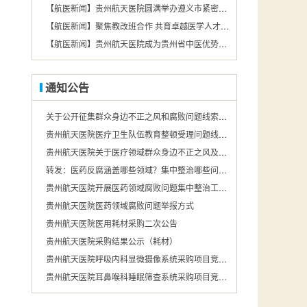
【航医新闻】贵州航天医院圆满举办遵义市紧密型第二城市医疗集团基层急救技术培训会
【航医新闻】聚焦教改班合作 共育卓越医学人才——遵义医药高等专科学校携手贵州航天医院，打造医教协同育人新模式
【航医新闻】贵州航天医院成为贵州省中医优势专科（中医护理）联盟成员单位
通知公告
关于公开征集群众身边不正之风和腐败问题线索的公告
贵州航天医院医疗卫生队伍教育整顿受理问题线索举报的公告
贵州航天医院关于医疗领域群众身边不正之风及腐败问题投诉举报途径的公示
转发：医药反腐涵盖哪些领域？集中整治哪些问题？国家卫健委回应.
贵州航天医院开展医药领域腐败问题集中整治工作举报途径公示
贵州航天医院医药领域腐败问题举报方式
贵州航天医院医用耗材采购二次公告
贵州航天医院采购结果公示（耗材）
贵州航天医院呼吸内科显微摄像系统采购项目竞争性磋商三次公告
贵州航天医院耳鼻喉科睡眠筛查系统采购项目竞争性磋商二次公告