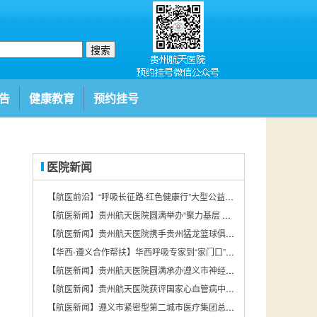
搜索
告
健康教育
预约挂号
医院新闻
【航医前沿】“呼吸长征路·红色健康行”大型公益项目遵义站在贵州航天医院圆满举行
【航医新闻】贵州航天医院圆满举办“聚力基层 赋能发展——2026年贵州基层医疗机构消毒供应学术交流会第四期”
【航医新闻】贵州航天医院携手贵州猛龙篮球俱乐部探索“体医融合”新路径
【华西-遵义合作帮扶】华西呼吸专家到“家门口”看病！大家直呼“太方便了”
【航医新闻】贵州航天医院圆满承办遵义市神经疾病规范化诊治暨远程脑电图培训会
【航医新闻】贵州航天医院获评国家心血管病中心肺动脉高压专科联盟培育中心
【航医新闻】遵义市紧密型第二城市医疗集团总院举办院感防控能力提升专项培训班