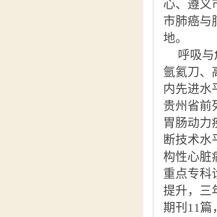
心、遵义
市肺癌与
地。
呼吸与
氩氦刀、
内先进水
贵州省前
胃肠动力
断技术水
构性心脏
重点专科
提升，三
期刊11篇