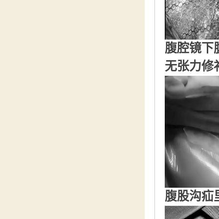
腹腔镜下
无张力修
腹股沟疝里金