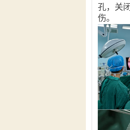
孔，关
伤。