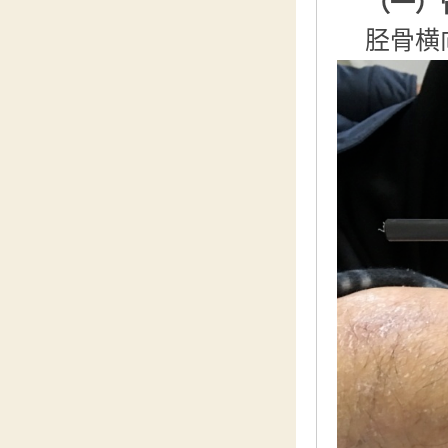
（一）
胫骨横