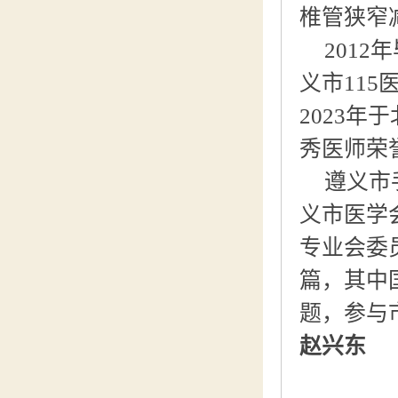
椎管狭窄
201
义市11
2023
秀医师荣
遵义市
义市医学
专业会委
篇，其中
题，参与
赵兴东