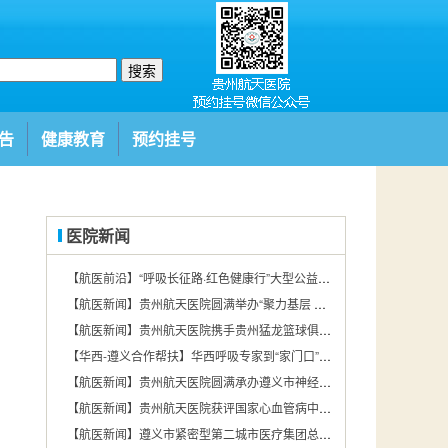
搜索
告
健康教育
预约挂号
医院新闻
【航医前沿】“呼吸长征路·红色健康行”大型公益项目遵义站在贵州航天医院圆满举行
【航医新闻】贵州航天医院圆满举办“聚力基层 赋能发展——2026年贵州基层医疗机构消毒供应学术交流会第四期”
【航医新闻】贵州航天医院携手贵州猛龙篮球俱乐部探索“体医融合”新路径
【华西-遵义合作帮扶】华西呼吸专家到“家门口”看病！大家直呼“太方便了”
【航医新闻】贵州航天医院圆满承办遵义市神经疾病规范化诊治暨远程脑电图培训会
【航医新闻】贵州航天医院获评国家心血管病中心肺动脉高压专科联盟培育中心
【航医新闻】遵义市紧密型第二城市医疗集团总院举办院感防控能力提升专项培训班