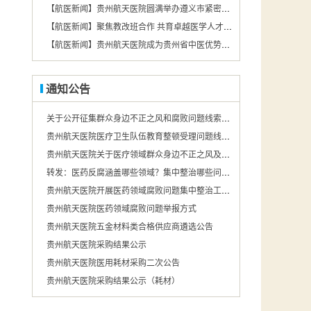
【航医新闻】贵州航天医院圆满举办遵义市紧密型第二城市医疗集团基层急救技术培训会
【航医新闻】聚焦教改班合作 共育卓越医学人才——遵义医药高等专科学校携手贵州航天医院，打造医教协同育人新模式
【航医新闻】贵州航天医院成为贵州省中医优势专科（中医护理）联盟成员单位
通知公告
关于公开征集群众身边不正之风和腐败问题线索的公告
贵州航天医院医疗卫生队伍教育整顿受理问题线索举报的公告
贵州航天医院关于医疗领域群众身边不正之风及腐败问题投诉举报途径的公示
转发：医药反腐涵盖哪些领域？集中整治哪些问题？国家卫健委回应.
贵州航天医院开展医药领域腐败问题集中整治工作举报途径公示
贵州航天医院医药领域腐败问题举报方式
贵州航天医院五金材料类合格供应商遴选公告
贵州航天医院采购结果公示
贵州航天医院医用耗材采购二次公告
贵州航天医院采购结果公示（耗材）