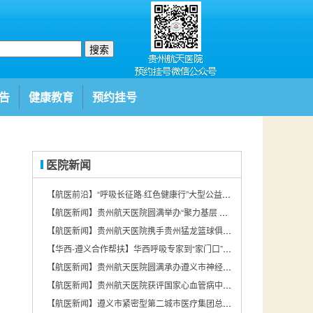
搜索
告
健康教育
预约挂号
医院新闻
【航医前沿】“呼吸长征路·红色健康行”大型公益项目遵义站在贵州航天医院圆满举行
【航医新闻】贵州航天医院圆满举办“聚力基层 赋能发展——2026年贵州基层医疗机构消毒供应学术交流会第四期”
【航医新闻】贵州航天医院携手贵州猛龙篮球俱乐部探索“体医融合”新路径
【华西-遵义合作帮扶】华西呼吸专家到“家门口”看病！大家直呼“太方便了”
【航医新闻】贵州航天医院圆满承办遵义市神经疾病规范化诊治暨远程脑电图培训会
【航医新闻】贵州航天医院获评国家心血管病中心肺动脉高压专科联盟培育中心
【航医新闻】遵义市紧密型第二城市医疗集团总院举办院感防控能力提升专项培训班