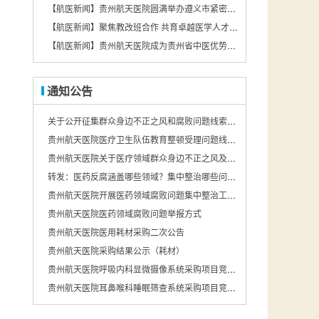
【航医新闻】贵州航天医院圆满举办遵义市紧密型第二城市医疗集团基层急救技术培训会
【航医新闻】聚焦教改班合作 共育卓越医学人才——遵义医药高等专科学校携手贵州航天医院，打造医教协同育人新模式
【航医新闻】贵州航天医院成为贵州省中医优势专科（中医护理）联盟成员单位
通知公告
关于公开征集群众身边不正之风和腐败问题线索的公告
贵州航天医院医疗卫生队伍教育整顿受理问题线索举报的公告
贵州航天医院关于医疗领域群众身边不正之风及腐败问题投诉举报途径的公示
转发：医药反腐涵盖哪些领域？集中整治哪些问题？国家卫健委回应.
贵州航天医院开展医药领域腐败问题集中整治工作举报途径公示
贵州航天医院医药领域腐败问题举报方式
贵州航天医院医用耗材采购二次公告
贵州航天医院采购结果公示（耗材）
贵州航天医院呼吸内科显微摄像系统采购项目竞争性磋商三次公告
贵州航天医院耳鼻喉科睡眠筛查系统采购项目竞争性磋商二次公告