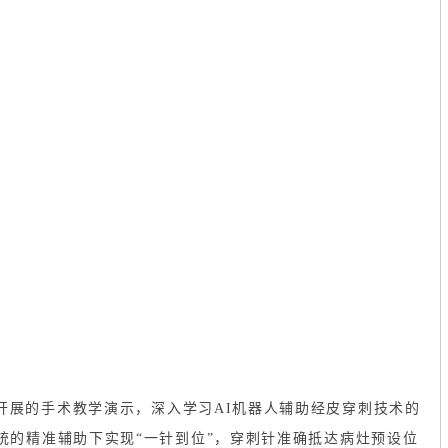
开展的手术教学演示，深入
学习AI机器人辅助经皮穿刺技术的
统的精准辅助下实现“一针到位”，穿刺针准确抵达病灶预设位