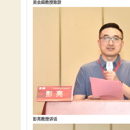
吴会超教授致辞
彭亮教授讲话