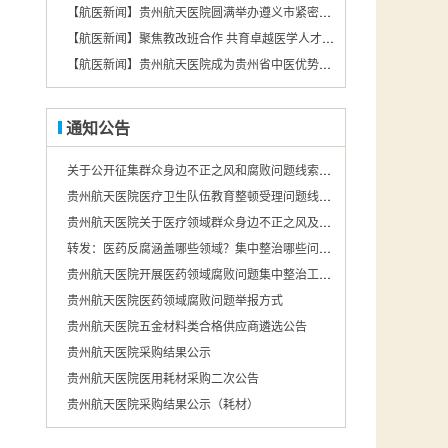
【航医新闻】贵州航天医院圆满举办遵义市紧密型第二城市医疗集团基层急救技术培训会
【航医新闻】聚焦教改班合作 共育卓越医学人才——遵义医药高等专科学校携手贵州航天医院，打造医教协同育人新模式
【航医新闻】贵州航天医院成为贵州省中医优势专科（中医护理）联盟成员单位
通知公告
关于公开征集群众身边不正之风和腐败问题线索的公告
贵州航天医院医疗卫生队伍教育整顿受理问题线索举报的公告
贵州航天医院关于医疗领域群众身边不正之风及腐败问题投诉举报途径的公示
转发：医药反腐涵盖哪些领域？集中整治哪些问题？国家卫健委回应.
贵州航天医院开展医药领域腐败问题集中整治工作举报途径公示
贵州航天医院医药领域腐败问题举报方式
贵州航天医院五金材料类合格供应商遴选公告
贵州航天医院采购结果公示
贵州航天医院医用耗材采购二次公告
贵州航天医院采购结果公示（耗材）