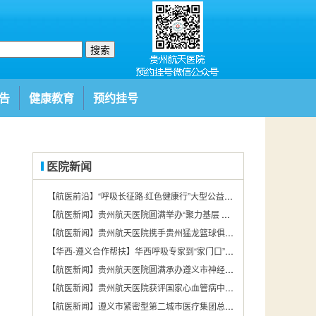
搜索
告
健康教育
预约挂号
医院新闻
【航医前沿】“呼吸长征路·红色健康行”大型公益项目遵义站在贵州航天医院圆满举行
【航医新闻】贵州航天医院圆满举办“聚力基层 赋能发展——2026年贵州基层医疗机构消毒供应学术交流会第四期”
【航医新闻】贵州航天医院携手贵州猛龙篮球俱乐部探索“体医融合”新路径
【华西-遵义合作帮扶】华西呼吸专家到“家门口”看病！大家直呼“太方便了”
【航医新闻】贵州航天医院圆满承办遵义市神经疾病规范化诊治暨远程脑电图培训会
【航医新闻】贵州航天医院获评国家心血管病中心肺动脉高压专科联盟培育中心
【航医新闻】遵义市紧密型第二城市医疗集团总院举办院感防控能力提升专项培训班